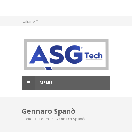
Skip
Italiano
to
content
MENU
Gennaro Spanò
Home
Team
Gennaro Spanò